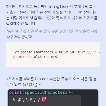
하지만, # 기호로 둘러싸인 String literal 내부에서도 특수 
기호가 적용되어야 하는 상황이 있을겁니다. 이런 상황에서
는 해당 기호의 백슬래시(
)와 특수 기호 사이에 # 기호를 
\
삽입해주면 됩니다. 
*#은 여러 개 사용할 수 있기 때문에 숫자를 꼭 맞춰서 사용
해주어야 합니다.
let
 specialCharacters 
=
 ##"
\
n 
\
0
\
r 
\
t 
\
\
\
" 
\
' 
\
print
(
specialCharacters
)
## 기호를 넣어준 Unicode 부분만 특수 기호로 나온 걸 볼 
수가 있죠. (๑ᵒ ᗜ ᵒ)و ̑✧