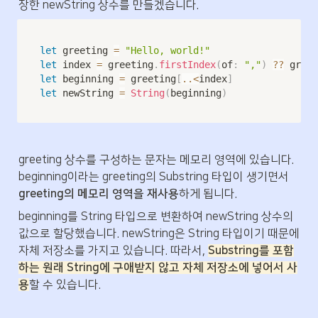
장한 newString 상수를 만들겠습니다.
let
 greeting 
=
"Hello, world!"
let
 index 
=
 greeting
.
firstIndex
(
of
:
","
)
??
 greet
let
 beginning 
=
 greeting
[
..<
index
]
let
 newString 
=
String
(
beginning
)
greeting 상수를 구성하는 문자는 메모리 영역에 있습니다. 
beginning이라는 greeting의 Substring 타입이 생기면서 
greeting의 메모리 영역을 재사용
하게 됩니다.
beginning를 String 타입으로 변환하여 newString 상수의 
값으로 할당했습니다. newString은 String 타입이기 때문에 
자체 저장소를 가지고 있습니다. 따라서, 
Substring를 포함
하는 원래 String에 구애받지 않고 자체 저장소에 넣어서 사
용
할 수 있습니다.