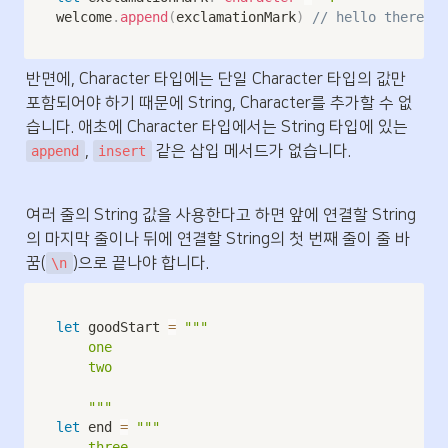
welcome
.
append
(
exclamationMark
)
// hello there!
반면에, Character 타입에는 단일 Character 타입의 값만 
포함되어야 하기 때문에 String, Character를 추가할 수 없
습니다. 애초에 Character 타입에서는 String 타입에 있는 
, 
 같은 삽입 메서드가 없습니다.
append
insert
여러 줄의 String 값을 사용한다고 하면 앞에 연결할 String
의 마지막 줄이나 뒤에 연결할 String의 첫 번째 줄이 줄 바
꿈(
)으로 끝나야 합니다.
\n
let
 goodStart 
=
"""

    one

    two

    """
let
 end 
=
"""

    three
