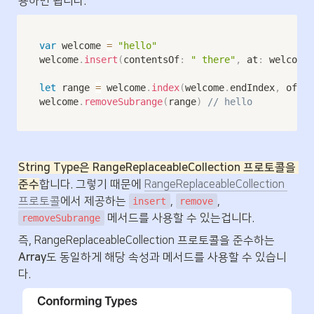
용하면 됩니다.
var
 welcome 
=
"hello"
welcome
.
insert
(
contentsOf
:
" there"
,
 at
:
 welcome
.
let
 range 
=
 welcome
.
index
(
welcome
.
endIndex
,
 offse
welcome
.
removeSubrange
(
range
)
// hello
String Type은 RangeReplaceableCollection 프로토콜을 
준수
합니다. 그렇기 때문에 
RangeReplaceableCollection 
프로토콜
에서 제공하는 
, 
, 
insert
remove
 메서드를 사용할 수 있는겁니다.
removeSubrange
즉, RangeReplaceableCollection 프로토콜을 준수하는 
Array
도 동일하게 해당 속성과 메서드를 사용할 수 있습니
다.