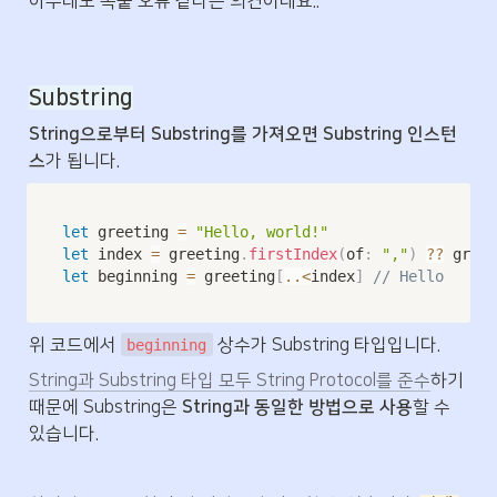
아무래도 복붙 오류 같다는 의견이네요..
Substring
String으로부터 Substring를 가져오면 Substring 인스턴
스
가 됩니다.
let
 greeting 
=
"Hello, world!"
let
 index 
=
 greeting
.
firstIndex
(
of
:
","
)
??
 greet
let
 beginning 
=
 greeting
[
..<
index
]
// Hello
위 코드에서 
 상수가 Substring 타입입니다. 
beginning
String과 Substring 타입 모두 String Protocol를 준수
하기 
때문에 Substring은 
String과 동일한 방법으로 사용
할 수 
있습니다.