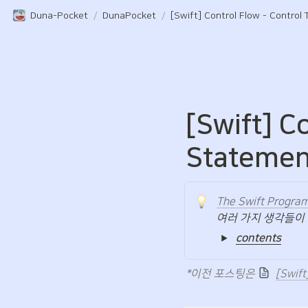
Duna-Pocket
/
DunaPocket
/
[Swift] C
Statemen
The Swift Progr
여러 가지 생각들이
contents
*이전 포스팅은 
[Swift