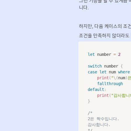
그런 기능을 할 수 있게끔 
니다.
하지만, 다음 케이스의 조
조건을 만족하지 않더라도 
let
 number 
=
2
switch
 number 
{
case
let
 num 
where
print
(
"
\(
num
)
은
fallthrough
default
:
print
(
"감사합니
}
/*

2은 짝수입니다.

감사합니다.

*/