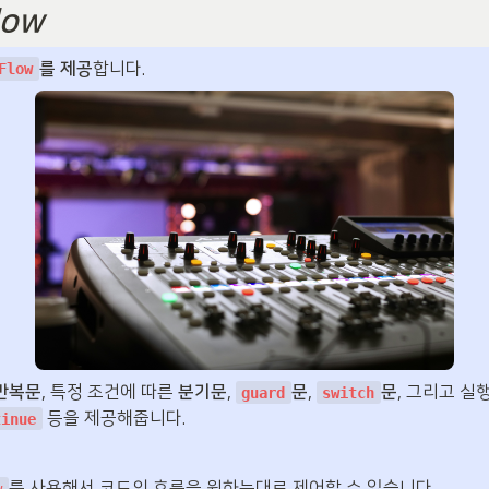
low
를 제공
합니다.
Flow
반복문
, 특정 조건에 따른 
분기문
, 
문
, 
문
, 그리고 실
guard
switch
 등을 제공해줍니다.
tinue
를 사용해서 코드의 흐름을 원하는대로 제어할 수 있습니다.
w