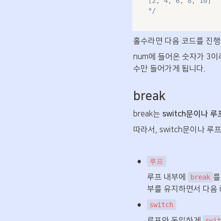
[2, 4, 6, 8, 10]

*/
홀수라면 다음 코드를 진행
num에 들어온 숫자가 3이
수만 들어가게 됩니다.
break
break는 
switch문이나 
따라서, switch문이나 루
•
루프
루프 내부에 
를
break
부를 유지하면서 다음 i
•
switch
루프와 동일하게 
swi