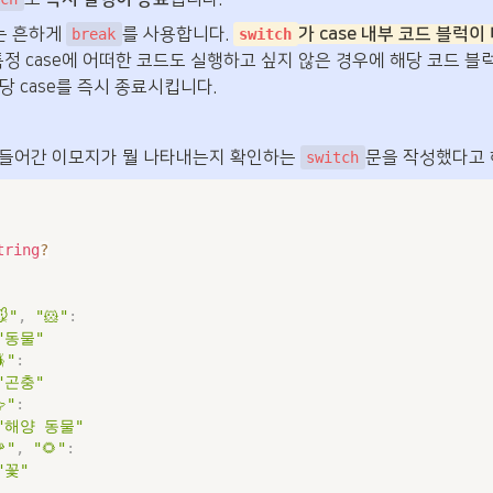
 흔하게 
를 사용합니다. 
가 case 내부 코드 블럭
break
switch
당 case를 즉시 종료시킵니다.
 들어간 이모지가 뭘 나타내는지 확인하는 
문을 작성했다고 
switch
tring
?
🐭"
,
"🐹"
:
"동물"
"
:
"곤충"
"
:
"해양 동물"
"
,
"🌻"
:
"꽃"