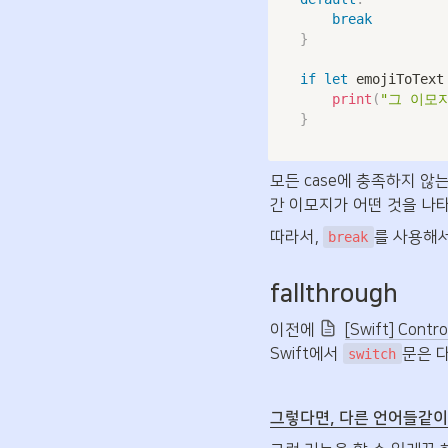
break
}
if
let
 emojiToText
print
(
"그 이모
}
모든 case에 충족하지 않
간 이모지가 어떤 것을 나
따라서, 
를 사용해
break
fallthrough
이전에 
[Swift] Contro
Swift에서 
문은 
switch
그렇다면, 다른 언어들같이