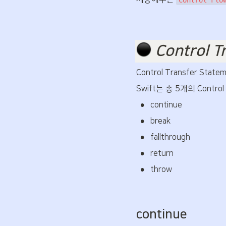
 Control 
Control Transfer State
Swift는 총 5개의 Contro
•
continue
•
break
•
fallthrough
•
return
•
throw
continue