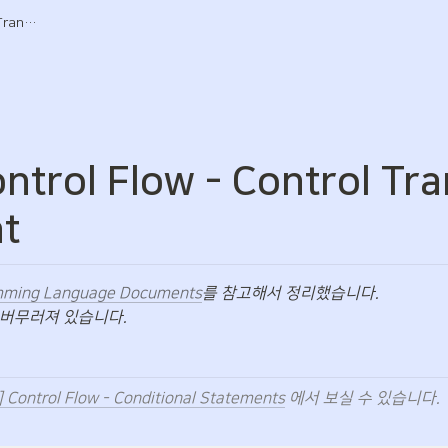
[Swift] Control Flow - Control Transfer Statement
ontrol Flow - Control Tra
t
amming Language Documents
를 참고해서 정리했습니다.

 버무러져 있습니다.
] Control Flow - Conditional Statements
 에서 보실 수 있습니다.