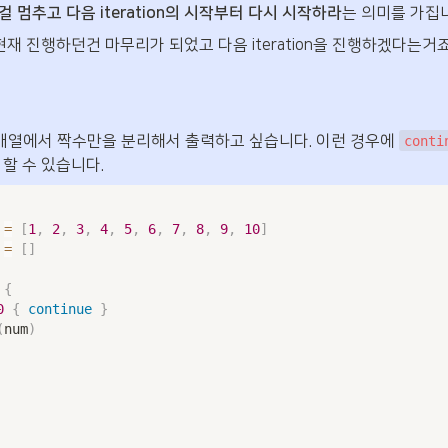
 멈추고 다음 iteration의 시작부터 다시 시작하라
는 의미를 가집
현재 진행하던건 마무리가 되었고 다음 iteration을 진행하겠다는거죠
 배열에서 짝수만을 분리해서 출력하고 싶습니다. 이런 경우에 
conti
할 수 있습니다.
=
[
1
,
2
,
3
,
4
,
5
,
6
,
7
,
8
,
9
,
10
]
=
[
]
 
{
0
{
continue
}
(
num
)