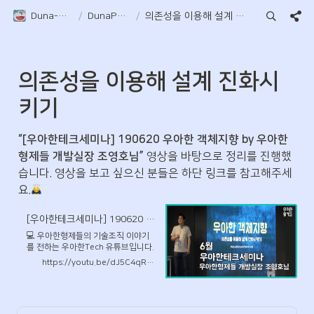
Duna-Pocket
/
DunaPocket
/
의존성을 이용해 설계 진화시키기
의존성을 이용해 설계 진화시
키기
“[우아한테크세미나] 190620 우아한 객체지향 by 우아한
형제들 개발실장 조영호님”
 영상을 바탕으로 정리를 진행했
습니다. 영상을 보고 싶으신 분들은 하단 링크를 참고해주세
요.
[우아한테크세미나] 190620 우아한객체지향 by 우아한형제들 개발실장 조영호님
💻 우아한형제들의 기술조직 이야기
를 전하는 우아한Tech 유튜브입니다.
💻 발표 자료 공유 링크
https://youtu.be/dJ5C4qRqAgA
https://bit.ly/2LtQvsl 객체지향에서
제시하는 다양한 설계 원칙과 개념들
을 실제 프로젝트에 적용하기 위해 고
려해야 하는 가장 중요한 요소는 변경