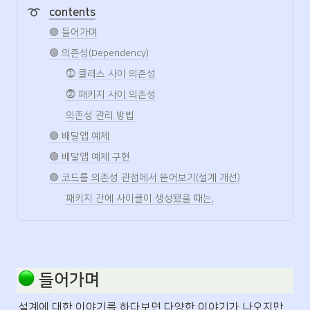
과 의존성입니다. 이번 세미나에서는
contents
의존성이라는 압력에 따라 설계를 진
화시키는 과정을 통해 효과적이고 실
🟢 들어가며
용적인 객체지향 설계가 어떤 모습을
띄는지를 살펴봅니다. 우아한테크세
🟢 의존성(Dependency)
미나는 구성원분들이 관심을 갖고 있
는 기술적 주제에 대해 내외부 강사분
⓵ 클래스 사이 의존성
을 통해 살펴보는 시간으로 꾸며지며,
구성원들뿐만 아니라 같은 고민과 관
⓶ 패키지 사이 의존성
심을 가진 외부 개발자분들도 초대하
여 진행됩니다. #우아한Tech #우아
의존성 관리 방법
한개발자 #공유문화 #우아한테크세
미나
🟢 배달앱 예제
🟢 배달앱 예제 구현
🟢 코드를 의존성 관점에서 뜯어보기(설계 개선)
패키지 간에 사이클이 생성됐을 때는,
 들어가며
설계에 대한 이야기를 하다보면 다양한 이야기가 나오지만 