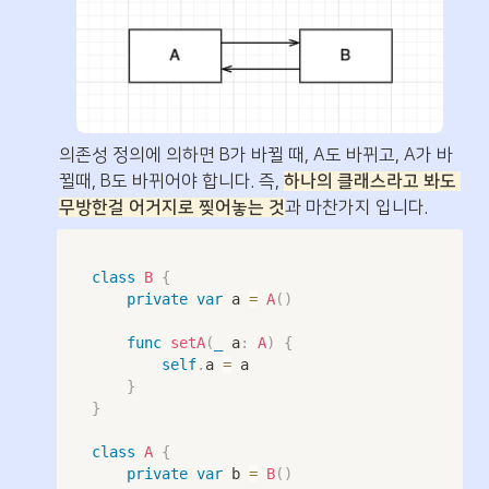
의존성 정의에 의하면 B가 바뀔 때, A도 바뀌고, A가 바
뀔때, B도 바뀌어야 합니다. 즉, 
하나의 클래스라고 봐도 
무방한걸 어거지로 찢어놓는 것
과 마찬가지 입니다.
class
B
{
private
var
 a 
=
A
(
)
func
setA
(
_
 a
:
A
)
{
self
.
a 
=
 a

}
}
class
A
{
private
var
 b 
=
B
(
)