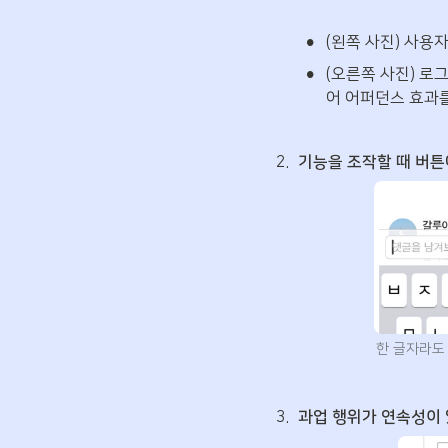
•
(왼쪽 사진) 사
•
(오른쪽 사진) 로
어 어퍼던스 효과
2
.
기능을 조작할 때 버튼에
한 글자라도
3
.
과업 행위가 연속성이 