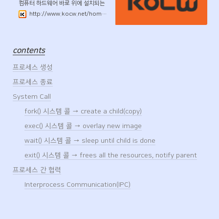
컴퓨터 하드웨어 바로 위에 설치되는
소프트웨어 계층으로서 모든 컴퓨터
http://www.kocw.net/home/search/kemView.do?kemId=1046323
시스템의 필수적인 부분이다. 본 강좌
에서는 이와 같은 운영체제의 개념과
역할, 운영체제를 구성하는 각 요소 및
그 알고리즘의 핵심적인 부분에 대해
contents
기초부터 학습한다.
프로세스 생성
프로세스 종료
System Call
fork() 시스템 콜 → create a child(copy)
exec() 시스템 콜 → overlay new image
wait() 시스템 콜 → sleep until child is done
exit() 시스템 콜 → frees all the resources, notify parent
프로세스 간 협력
Interprocess Communication(IPC)