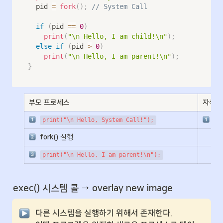
	pid 
=
fork
(
)
;
// System Call
if
(
pid 
==
0
)
print
(
"\n Hello, I am child!\n"
)
;
else
if
(
pid 
>
0
)
print
(
"\n Hello, I am parent!\n"
)
;
}
부모 프로세스
자식 
print("\n Hello, System Call!");
pr
fork() 
실행
print("\n Hello, I am parent!\n");
exec() 시스템 콜 → overlay new image
다른 시스템을 실행하기 위해서 존재한다. 
