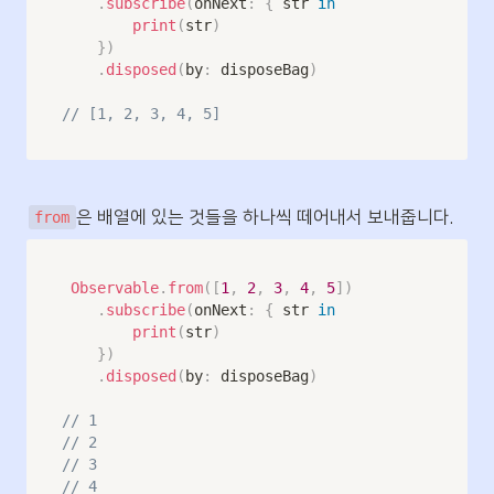
.
subscribe
(
onNext
:
{
 str 
in
print
(
str
)
}
)
.
disposed
(
by
:
 disposeBag
)
// [1, 2, 3, 4, 5]
은 배열에 있는 것들을 하나씩 떼어내서 보내줍니다.
from
Observable
.
from
(
[
1
,
2
,
3
,
4
,
5
]
)
.
subscribe
(
onNext
:
{
 str 
in
print
(
str
)
}
)
.
disposed
(
by
:
 disposeBag
)
// 1
// 2
// 3
// 4