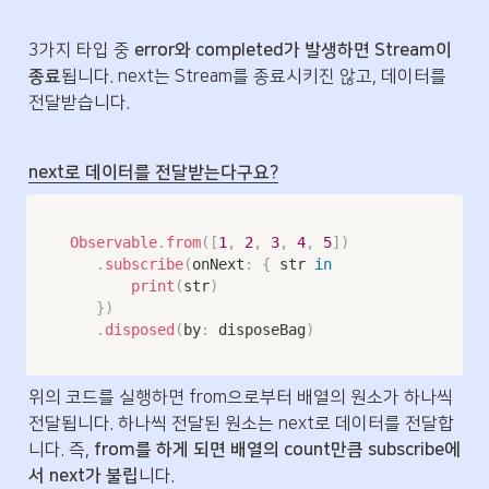
3가지 타입 중
 error와 completed가 발생하면 Stream이 
종료
됩니다. next는 Stream를 종료시키진 않고, 데이터를 
전달받습니다.
next로 데이터를 전달받는다구요?
Observable
.
from
(
[
1
,
2
,
3
,
4
,
5
]
)
.
subscribe
(
onNext
:
{
 str 
in
print
(
str
)
}
)
.
disposed
(
by
:
 disposeBag
)
위의 코드를 실행하면 from으로부터 배열의 원소가 하나씩 
전달됩니다. 하나씩 전달된 원소는 next로 데이터를 전달합
니다. 즉, 
from를 하게 되면 배열의 count만큼 subscribe에
서 next가 불립
니다.