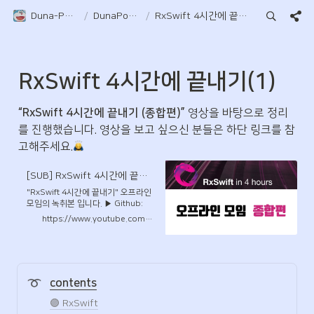
Duna-Pocket
/
DunaPocket
/
RxSwift 4시간에 끝내기(1)
RxSwift 4시간에 끝내기(1)
“RxSwift 4시간에 끝내기 (종합편)”
 영상을 바탕으로 정리
를 진행했습니다. 영상을 보고 싶으신 분들은 하단 링크를 참
고해주세요.
[SUB] RxSwift 4시간에 끝내기 (종합편)
"RxSwift 4시간에 끝내기" 오프라인
모임의 녹취본 입니다. ▶︎ Github:
https://github.com/iamchiwon/RxSwift_In_4_Hours
https://www.youtube.com/watch?v=w5Qmie-GbiA&t=3s
▶︎ 클로져와 메모리 해제 실험:
https://iamchiwon.github.io/2018/08/13/closure-
mem/ ▶︎ Subtitles OpenAI 의
Whisper를 사용하여 만들었습니다.
https://github.com/openai/whisper
contents
🟣 RxSwift