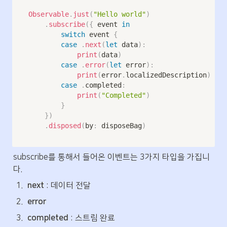
Observable
.
just
(
"Hello world"
)
.
subscribe
(
{
 event 
in
switch
 event 
{
case
.
next
(
let
 data
)
:
print
(
data
)
case
.
error
(
let
 error
)
:
print
(
error
.
localizedDescription
)
case
.
completed
:
print
(
"Completed"
)
}
}
)
.
disposed
(
by
:
 disposeBag
)
subscribe를 통해서 들어온 이벤트는 3가지 타입을 가집니
다.
1
.
next 
: 데이터 전달
2
.
error
3
.
completed
 : 스트림 완료