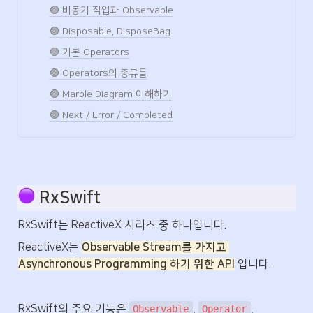
🟣 비동기 작업과 Observable
🟣 Disposable, DisposeBag
🟣 기본 Operators
🟣 Operators의 종류들
🟣 Marble Diagram 이해하기
🟣 Next / Error / Completed
 RxSwift
RxSwift는 ReactiveX 시리즈 중 하나입니다.
ReactiveX는 
Observable Stream를 가지고 
Asynchronous Programming 하기 위한 API
 입니다.
RxSwift의 주요 기능은 
, 
, 
Observable
Operator