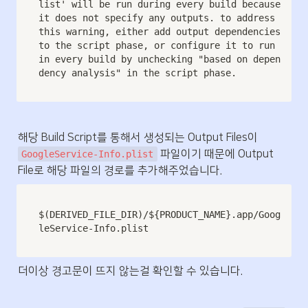
list' will be run during every build because 
it does not specify any outputs. to address 
this warning, either add output dependencies 
to the script phase, or configure it to run 
in every build by unchecking "based on depen
dency analysis" in the script phase.
해당 Build Script를 통해서 생성되는 Output Files이 
 파일이기 때문에 Output 
GoogleService-Info.plist
File로 해당 파일의 경로를 추가해주었습니다.
$(DERIVED_FILE_DIR)/${PRODUCT_NAME}.app/Goog
leService-Info.plist
더이상 경고문이 뜨지 않는걸 확인할 수 있습니다.