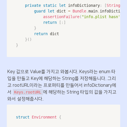
private
static
let
 infoDictionary
:
[
String
:
A
guard
let
 dict 
=
Bundle
.
main
.
infoDictiona
assertionFailure
(
"info.plist hasn't k
return
[
:
]
}
return
 dict

}
(
)
}
Key 값으로 Value를 가지고 와봅시다. Keys라는 enum 타
입을 만들고 Key에 해당하는 String를 저장해둡니다. 그리
고 rootURL이라는 프로퍼티를 만들어서 infoDictionary에
서 
에 해당하는 String 타입의 값을 가지고 
Keys.rootURL
와서 설정해줍시다.
struct
Environment
{