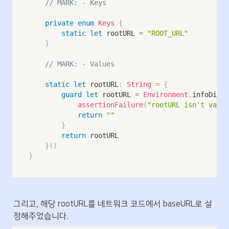
// MARK: - Keys
private
enum
Keys
{
static
let
 rootURL 
=
"ROOT_URL"
}
// MARK: - Values
static
let
 rootURL
:
String
=
{
guard
let
 rootURL 
=
Environment
.
infoDicti
assertionFailure
(
"rootURL isn't vaild
return
""
}
return
 rootURL

}
(
)
}
그리고, 해당 rootURL를 네트워크 코드에서 baseURL로 설
정해주었습니다.