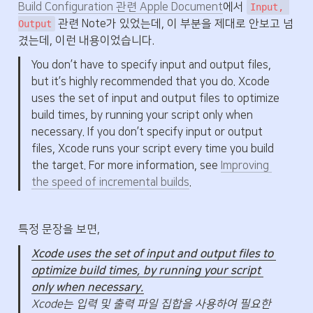
Build Configuration 관련 Apple Document
에서 
Input, 
 관련 Note가 있었는데, 이 부분을 제대로 안보고 넘
Output
겼는데, 이런 내용이었습니다.
You don’t have to specify input and output files, 
but it’s highly recommended that you do. Xcode 
uses the set of input and output files to optimize 
build times, by running your script only when 
necessary. If you don’t specify input or output 
files, Xcode runs your script every time you build 
the target. For more information, see 
Improving 
the speed of incremental builds
.
특정 문장을 보면,
Xcode uses the set of input and output files to 
optimize build times, by running your script 
Xcode는 입력 및 출력 파일 집합을 사용하여 필요한 