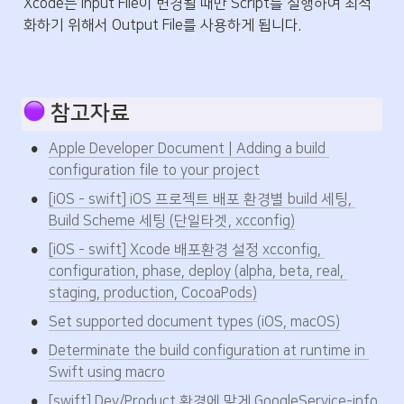
Xcode는 Input File이 변경될 때만 Script를 실행하여 최적
화하기 위해서 Output File를 사용하게 됩니다.
 참고자료
•
Apple Developer Document | Adding a build 
configuration file to your project
•
[iOS - swift] iOS 프로젝트 배포 환경별 build 세팅, 
Build Scheme 세팅 (단일타겟, xcconfig)
•
[iOS - swift] Xcode 배포환경 설정 xcconfig, 
configuration, phase, deploy (alpha, beta, real, 
staging, production, CocoaPods)
•
Set supported document types (iOS, macOS)
•
Determinate the build configuration at runtime in 
Swift using macro
•
[swift] Dev/Product 환경에 맞게 GoogleService-info 