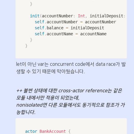
}
init
(
accountNumber
:
Int
,
 initialDeposit
:
Do
self
.
accountNumber 
=
 accountNumber 

self
.
balance 
=
 initialDeposit 

self
.
accountName 
=
 accountName 

}
}
let이 아닌 var는 concurrent code에서 data race가 발
생할 수 있기 때문에 막아뒀습니다.
++ 불변 상태에 대한 cross-actor reference는 같은 
모듈 내에서만 적용이 되었는데,

nonisolated면 다른 모듈에서도 동기적으로 참조가 가
능합니다.
actor
BankAccount
{