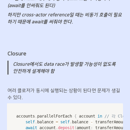
(await를 안써줘도 된다)
하지만 cross-actor reference일 때는 비동기 호출이 필요
하기 때문에 await를 써줘야 한다.
Closure
Closure에서도 data race가 발생할 가능성이 없도록 
안전하게 설계해야 함
여러 클로저가 동시에 실행되는 상황이 된다면 문제가 생길 
수 있다.
accounts
.
parallelForEach 
{
 account 
in
// 각 Clos
self
.
balance 
=
self
.
balance 
-
 transferAmount 
await
 account
.
deposit
(
amount
:
 transferAmount
)