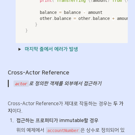
print
(
"Transferring 
\(
amount
)
 from 
\(
ac
			balance 
=
 balance 
-
 amount

			other
.
balance 
=
 other
.
balance 
+
 amount 
}
}
마지막 줄에서 에러가 발생
Cross-Actor Reference
로 정의한 객체를 외부에서 접근하기
actor
Cross-Actor Reference가 제대로 작동하는 경우는 
두 가
지
이다.
1
.
접근하는 프로퍼티가 immutable할 경우
위의 예제에서 
은 상수로 정의되어 있
accountNumber