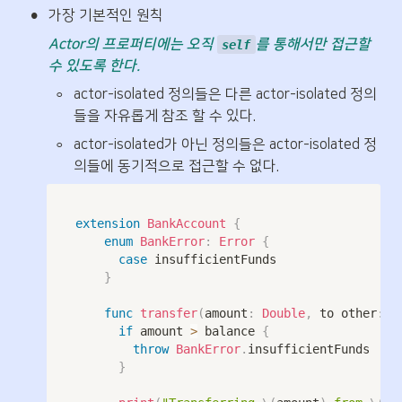
•
가장 기본적인 원칙
Actor의 프로퍼티에는 오직 
를 통해서만 접근할 
self
수 있도록 한다.
◦
actor-isolated 정의들은 다른 actor-isolated 정의
들을 자유롭게 참조 할 수 있다.
◦
actor-isolated가 아닌 정의들은 actor-isolated 정
의들에 동기적으로 접근할 수 없다.
extension
BankAccount
{
enum
BankError
:
Error
{
case
 insufficientFunds

}
func
transfer
(
amount
:
Double
,
 to other
:
B
if
 amount 
>
 balance 
{
throw
BankError
.
insufficientFunds

}