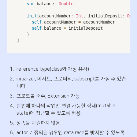
var
 balance
:
Double
init
(
accountNumber
:
Int
,
 initialDeposit
:
Doub
self
.
accountNumber 
=
 accountNumber

self
.
balance 
=
 initialDeposit

}
}
1
.
reference type(class와 가장 유사)
2
.
initializer, 메서드, 프로퍼티, subscript를 가질 수 있습
니다.
3
.
프로토콜 준수, Extension 가능
4
.
한번에 하나의 작업만 변경 가능한 상태(mutable 
state)에 접근할 수 있도록 허용
5
.
상속을 지원하지 않음
6
.
actor로 정의된 경우엔 data race를 방지할 수 있도록 