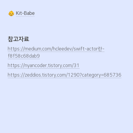
Kit-Babe
참고자료
https://medium.com/hcleedev/swift-actor란-
f8f58c68dab9
https://nyancoder.tistory.com/31
https://zeddios.tistory.com/1290?category=685736