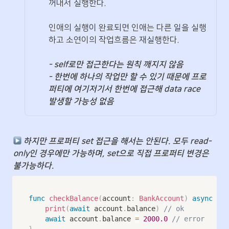
꺼내서 실행한다. 

인애의 실행이 완료되면 인애는 다른 일을 실행
하고 소연이의 작업흐름은 재실행한다.

- self로만 접근한다는 원칙 깨지지 않음

- 한번에 하나의 작업만 할 수 있기 때문에 프로
퍼티에 여기저기서 한번에 접근해 data race 
발생할 가능성 없음
︎ 하지만 프로퍼티 set 접근을 해서는 안된다. 모두 read-
only인 경우에만 가능하며, set으로 직접 프로퍼티 변경은 
불가능하다.
func
checkBalance
(
account
:
BankAccount
)
async
{
print
(
await
 account
.
balance
)
// ok
await
 account
.
balance 
=
2000.0
// error