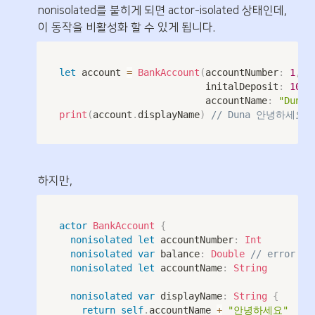
nonisolated를 붙히게 되면 actor-isolated 상태인데, 
이 동작을 비활성화 할 수 있게 됩니다.
let
 account 
=
BankAccount
(
accountNumber
:
1
,
													initalDeposit
:
100
,
													accountName
:
"Duna"
print
(
account
.
displayName
)
// Duna 안녕하세요
하지만,
actor
BankAccount
{
nonisolated
let
 accountNumber
:
Int
nonisolated
var
 balance
:
Double
// error
nonisolated
let
 accountName
:
String
nonisolated
var
 displayName
:
String
{
return
self
.
accountName 
+
"안녕하세요"