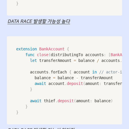
}
DATA RACE 발생할 가능성 높다
extension
BankAccount
{
func
close
(
distributingTo accounts
:
[
BankAcco
let
 transferAmount 
=
 balance 
/
 accounts
.
cou
			accounts
.
forEach 
{
 account 
in
// actor-isol
				balance 
=
 balance 
-
 transferAmount

await
 account
.
deposit
(
amount
:
 transferAmo
}
await
 thief
.
deposit
(
amount
:
 balance
)
}
}