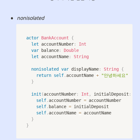
•
nonisolated
actor
BankAccount
{
let
 accountNumber
:
Int
var
 balance
:
Double
let
 accountName
:
String
nonisolated
var
 displayName
:
String
{
return
self
.
accountName 
+
"안녕하세요"
}
init
(
accountNumber
:
Int
,
 initialDeposit
:
Do
self
.
accountNumber 
=
 accountNumber 

self
.
balance 
=
 initialDeposit 

self
.
accountName 
=
 accountName 

}
}