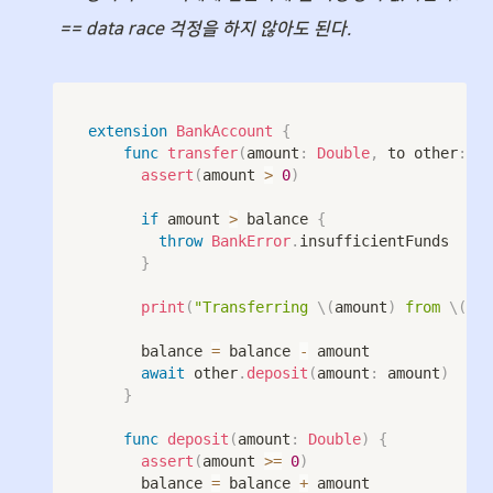
== data race 걱정을 하지 않아도 된다.
extension
BankAccount
{
func
transfer
(
amount
:
Double
,
 to other
:
Ba
assert
(
amount 
>
0
)
if
 amount 
>
 balance 
{
throw
BankError
.
insufficientFunds

}
print
(
"Transferring 
\(
amount
)
 from 
\(
acc
			balance 
=
 balance 
-
 amount

await
 other
.
deposit
(
amount
:
 amount
)
}
func
deposit
(
amount
:
Double
)
{
assert
(
amount 
>=
0
)
			balance 
=
 balance 
+
 amount
