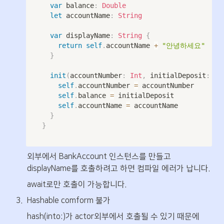
var
 balance
:
Double
let
 accountName
:
String
var
 displayName
:
String
{
return
self
.
accountName 
+
"안녕하세요"
}
init
(
accountNumber
:
Int
,
 initialDeposit
:
Do
self
.
accountNumber 
=
 accountNumber 

self
.
balance 
=
 initialDeposit 

self
.
accountName 
=
 accountName 

}
}
외부에서 BankAccount 인스턴스를 만들고 
displayName를 호출하려고 하면 컴파일 에러가 납니다.
await로만 호출이 가능합니다.
3
.
Hashable comform 불가
hash(into:)가 actor외부에서 호출될 수 있기 때문에