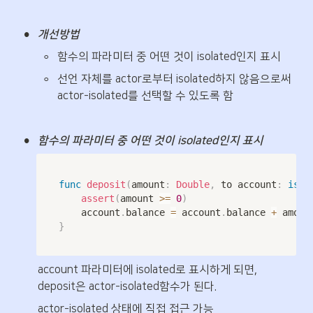
•
개선방법
◦
함수의 파라미터 중 어떤 것이 isolated인지 표시
◦
선언 자체를 actor로부터 isolated하지 않음으로써 
actor-isolated를 선택할 수 있도록 함
•
함수의 파라미터 중 어떤 것이 isolated인지 표시
func
deposit
(
amount
:
Double
,
 to account
:
isol
assert
(
amount 
>=
0
)
		account
.
balance 
=
 account
.
balance 
+
}
account 파라미터에 isolated로 표시하게 되면, 
deposit은 actor-isolated함수가 된다.
actor-isolated 상태에 직접 접근 가능