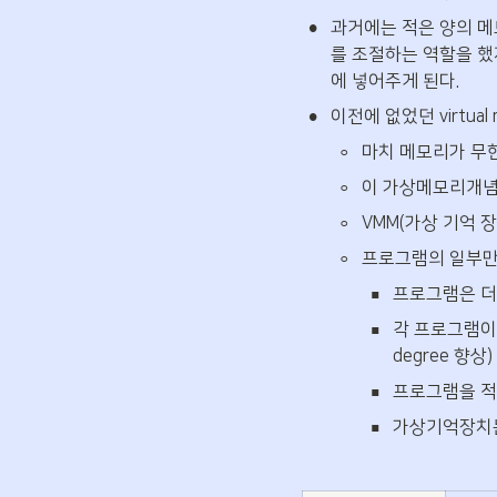
•
과거에는 적은 양의 
를 조절하는 역할을 
에 넣어주게 된다.
•
이전에 없었던 virtua
◦
마치 메모리가 무
◦
이 가상메모리개념
◦
VMM(가상 기억 
◦
프로그램의 일부만
▪
프로그램은 더
▪
각 프로그램이 
degree 향상)
▪
프로그램을 적
▪
가상기억장치는 