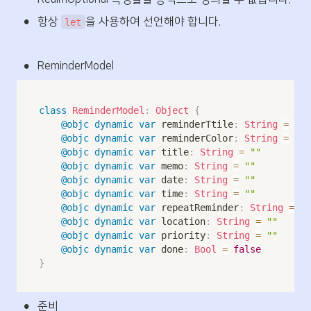
•
항상 
을 사용하여 선언해야 합니다.
let
•
ReminderModel
class
ReminderModel
:
Object
{
@objc
dynamic
var
 reminderTtile
:
String
=
""
@objc
dynamic
var
 reminderColor
:
String
=
""
@objc
dynamic
var
 title
:
String
=
""
@objc
dynamic
var
 memo
:
String
=
""
@objc
dynamic
var
 date
:
String
=
""
@objc
dynamic
var
 time
:
String
=
""
@objc
dynamic
var
 repeatReminder
:
String
=
""
@objc
dynamic
var
 location
:
String
=
""
@objc
dynamic
var
 priority
:
String
=
""
@objc
dynamic
var
 done
:
Bool
=
false
}
•
준비