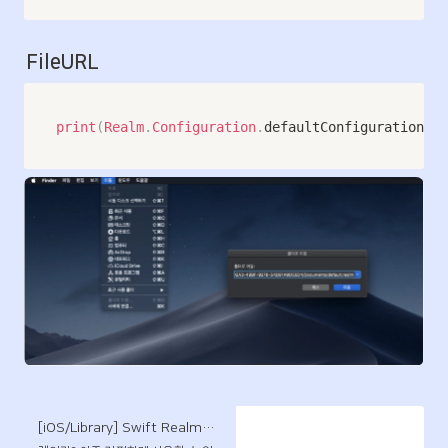
FileURL
print
(
Realm
.
Configuration
.
defaultConfiguration
.
fi
[iOS/Library] Swift Realm으로 데이터 관리하기 (Realm DataBase Save,Read,Update,Delete)