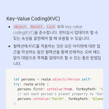
Key-Value Coding(KVC)
•
, 
, 
 모두 
key-value 
Object
Result
List
coding(KVC)
을 준수합니다. 런타임시 업데이트 할 수 
있는 속성을 결정해야 할 때 유용할 수 있습니다.
•
컬렉션에 KVC를 적용하는 것은 모든 아이텐에 대한 접
근을 작성하는 동안 컬렉션을 통해 반복하는 오버 헤드 
없이 대량으로 객체를 업데이트 할 수 있는 좋은 방법입
니다.
let
 persons 
=
 realm
.
objects
(
Person
.
self
)
try
!
 realm
.
write 
{
  persons
.
first
?
.
setValue
(
true
,
 forKeyPath
:
"isFi
// set each person's planet property to "Earth"
  persons
.
setValue
(
"Earth"
,
 forKeyPath
:
"planet"
)
}