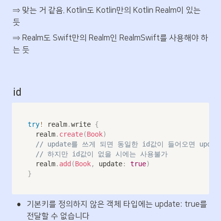
⇒ 맞는 거 같음. Kotlin도 Kotlin만의 Kotlin Realm이 있는 
듯
⇒ Realm도 Swift만의 Realm인 RealmSwift를 사용해야 하
는 듯
id
try
!
 realm
.
write 
{
	realm
.
create
(
Book
)
// update를 쓰게 되면 동일한 id값이 들어오면 upda
// 하지만 id값이 없을 시에는 사용불가
	realm
.
add
(
Book
,
 update
:
true
)
}
•
기본키를 정의하지 않은 객체 타입에는 update: true를 
전달할 수 없습니다