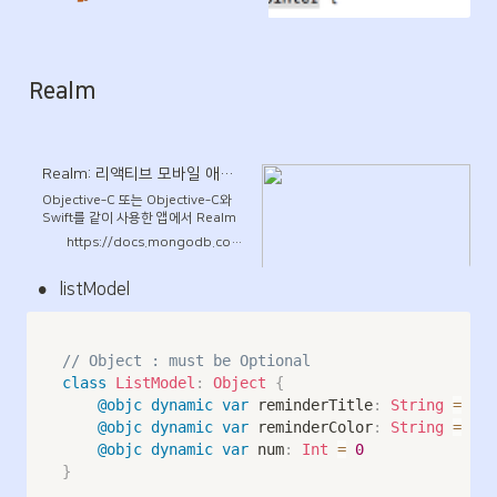
SQLite 포스팅 을 실습해봤다.
단순히 C 코드를 Swift 으로 바꾸
는 작업이다. 예제코드를 띄웠을
때, XCode 상에서 Markdown
으로 나왔다. 주석 상에서 //, /*
Realm
*/ 대신, //:, /*: */ 으로
Markdown 으로 명시를 해줄 수
가 있다. 자세한 것은 다음 문서
에 나와있다.
Realm: 리액티브 모바일 애플리케이션을 손쉽고 빠르게 만드세요
Objective‑C 또는 Objective‑C와
Swift를 같이 사용한 앱에서 Realm
을 사용하는 것을 찾고 있다면,
https://docs.mongodb.com/realm-legacy/kr/docs/swift/latest.html#getting-started
Realm Objective‑C 를 참고하세요.
Realm Objective‑C와 Realm
•
listModel
Swift API는 함께 이용할 수 없으며,
Realm Objective‑C와 Realm
Swift를 동시에 사용하는 것은 지원하
고 있지 않습니다. Realm Swift를 이
// Object : must be Optional
용하면 효율적으로 안전하고 빠르고
지속적인 방법으로 앱의 모델 레이어
class
ListModel
:
Object
{
를 작성할 수 있습니다.
@objc
dynamic
var
 reminderTitle
:
String
=
""
@objc
dynamic
var
 reminderColor
:
String
=
""
@objc
dynamic
var
 num
:
Int
=
0
}