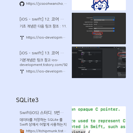
만들고 구성하는 방법에 대해서
https://jcsoohwancho.github.io/2020-01-02-Core-Data-%EC%8B%9C%EC%9E%91%ED%95%98%EA%B8%B0(2)-Data-Model-%EB%A7%8C%EB%93%A4%EA%B8%B0(1)-entity%EB%A7%8C%EB%93%A4%EA%B8%B0/
알아보도록 하겠습니다. Data
Model 만들기 Data Model을
만드는 방법은 2가지가 있습니
[iOS - swift] 12. 코어 데이터(Core Data)의 개념 - (2)
다. 프로젝트를 처음 만들 때 만들
어주기 프로젝트를 처음 만들 때,
기초 개념은 다음 링크 참조 : 11.
Core Data 사용 여부를 체크할
수 있습니다. 이렇게 되면 프로젝
https://ios-development.tistory.com/92?category=894544
트 명과 동일한 이름의 Data
Model 파일을 자동으로 만들어
줍니다....
[iOS - swift] 13. 코어 데이터(Core Data)의 개념(실습) - (3)
기본개념은 링크 참고 ios-
development.tistory.com/92
1) "Board", "Log" 엔터티와,
https://ios-development.tistory.com/93?category=894544
Attributes, Relationship 각 정
의 (1) Log엔터티 작성 (Class
Name도 LogMO로 작성,
Codegen을 "Class
Definition"으로) (2) Board엔
터티 작성 (Class Name도
SQLite3
BoardMO로 작성, Codegen을
"Class Definition"으로) 2)
Relationships속성 정의 (1)
Swift(iOS) 스터디. 5번째 SQLite
Log 엔터티 관점 - toOne : 하나
데이터를 저장하는 SQLite 를
의 로그는 하나의 게시글만 참고
Swift 상에서 어떻게 사용하는지
해야 하므로 - Delete
간단하게 알아봤다. 다음 Swift
https://itchipmunk.tistory.com/189