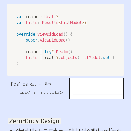
var
 realm 
:
Realm
?
var
Lists
:
Results
<
ListModel
>?
override
viewDidLoad
(
)
{
super
.
viewDidLoad
(
)
		realm 
=
try
?
Realm
(
)
Lists
=
 realm
?
.
objects
(
ListModel
.
self
)
}
[iOS] iOS Realm이란?
https://jinshine.github.io/2018/11/20/iOS/Realm%20%EC%82%AC%EC%9A%A9%EB%B0%A9%EB%B2%95/
 Zero-Copy Design 
•
접근자 메서드를 호출 → 데이터베이스에서 read/write 