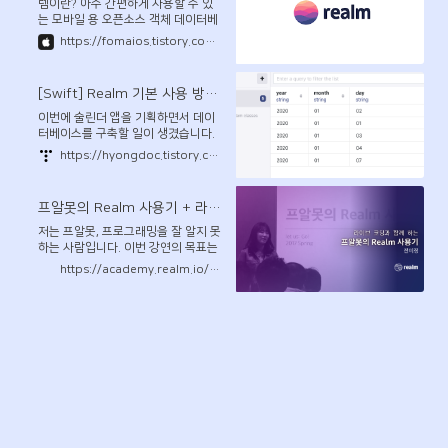
렘이란? 아주 간편하게 사용할 수 있
는 모바일 용 오픈소스 객체 데이터베
이스입니다 사용법은 우선 pod에
https://fomaios.tistory.com/entry/Swift-Realm%EC%9C%BC%EB%A1%9C-%EB%8D%B0%EC%9D%B4%ED%84%B0-%EA%B4%80%EB%A6%AC%ED%95%98%EA%B8%B0-Realm-DataBase
'ReamSwift'를 추가해줍니다. 터미
널로 가서 pod install을 해준 뒤 다
시 Xcode로 와서 'import Realm..
[Swift] Realm 기본 사용 방법 및 예제
이번에 술린더 앱을 기획하면서 데이
터베이스를 구축할 일이 생겼습니다.
서버 없이, 오로지 디바이스 내에 구축
https://hyongdoc.tistory.com/336
해야했기 때문에 이것저것 검색을 해
보던 중 Realm을 발견했습니다. 구글
에 그냥 Realm을 검색해서 사이트를
프알못의 Realm 사용기 + 라이브 코딩 데모
찾아보니, 과거 버전이 많이 뜨더라고
요. 최신버전은 늘 공홈에서 확인하는
저는 프알못, 프로그래밍을 잘 알지 못
습관을 길러야겠습니다. 공식 깃허브
하는 사람입니다. 이번 강연의 목표는
에서는 아래와 같이 설명하고 있습니
프알못도 할 수 있으니 다른 분도 할
https://academy.realm.io/kr/posts/realm-swift-live-coding-beginner/
다.
수 있다는 자신감을 드리는 겁니다. 제
가 Realm을 사용한 경험을 공유하고
간단한 포토 앱을 같이 만드는 실습을
한 후 Realm을 사용하며 느낀 점과
궁금했던 점을 풀어나가 보겠습니다.
저는 여행을 좋아하는데 사진을 많이
찍어와도 언제 어디서 찍은 사진인지
기억이 나지 않아 아쉬웠습니다.