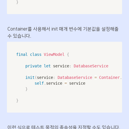
}
Container를 사용해서 init 매개 변수에 기본값을 설정해줄 
수 있습니다.
final
class
ViewModel
{
private
let
 service
:
DatabaseService
init
(
service
:
DatabaseService
=
Container
.
sha
self
.
service 
=
 service

}
}
이런 식으로 테스트 목적의 종속성을 지정할 수도 있습니다. 