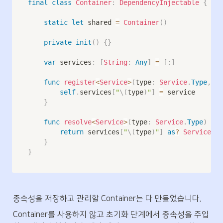
final
class
Container
:
DependencyInjectable
{
static
let
 shared 
=
Container
(
)
private
init
(
)
{
}
var
 services
:
[
String
:
Any
]
=
[
:
]
func
register
<
Service
>
(
type
:
Service
.
Type
,
 se
self
.
services
[
"
\(
type
)
"
]
=
 service

}
func
resolve
<
Service
>
(
type
:
Service
.
Type
)
->
return
 services
[
"
\(
type
)
"
]
as
?
Service
}
}
종속성을 저장하고 관리할 Container는 다 만들었습니다.
Container를 사용하지 않고 초기화 단계에서 종속성을 주입