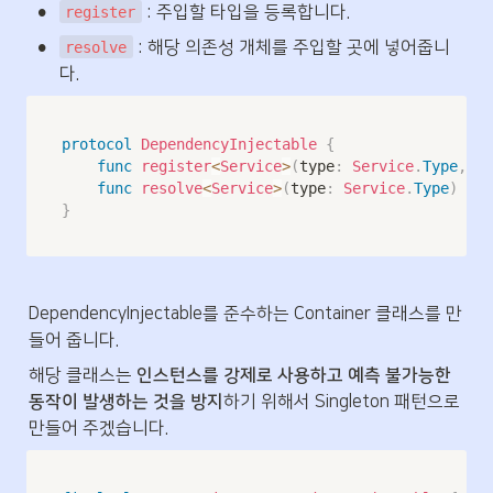
•
 : 주입할 타입을 등록합니다. 
register
•
 : 해당 의존성 개체를 주입할 곳에 넣어줍니
resolve
다.
protocol
DependencyInjectable
{
func
register
<
Service
>
(
type
:
Service
.
Type
,
 se
func
resolve
<
Service
>
(
type
:
Service
.
Type
)
->
}
DependencyInjectable를 준수하는 Container 클래스를 만
들어 줍니다. 
해당 클래스는 
인스턴스를 강제로 사용하고 예측 불가능한 
동작이 발생하는 것을 방지
하기 위해서 Singleton 패턴으로 
만들어 주겠습니다.