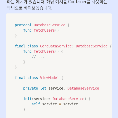
하는 예시가 있습니다. 해당 예시를 Container를 사용하는 
방법으로 바꿔보겠습니다.
protocol
DatabaseService
{
func
fetchUsers
(
)
}
final
class
CoreDataService
:
DatabaseService
{
func
fetchUsers
(
)
{
// ...
}
}
final
class
ViewModel
{
private
let
 service
:
DatabaseService
init
(
service
:
DatabaseService
)
{
self
.
service 
=
 service

}