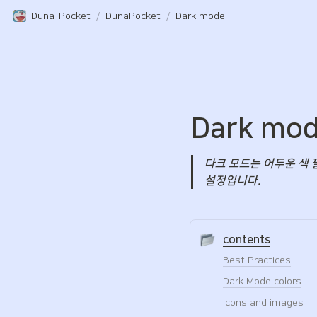
Duna-Pocket
/
DunaPocket
/
Dark mode
Dark mo
다크 모드는 어두운 색 
설정입니다.
contents
Best Practices
Dark Mode colors
Icons and images