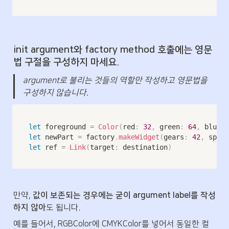
init argument와 factory method 호출에는 영문
법 구절을 구성하지 마세요.
argument로 불리는 것들의 역할만 작성하고 영문법을 
구성하지 않습니다.
let
 foreground 
=
Color
(
red
:
32
,
 green
:
64
,
 blue
:
let
 newPart 
=
 factory
.
makeWidget
(
gears
:
42
,
 spind
let
 ref 
=
Link
(
target
:
 destination
)
만약, 
값이 보존되는 경우에는 굳이 argument label를 작성
하지 않아
도 됩니다.
예를 들어서, RGBColor에 CMYKColor를 넣어서 동일한 컬