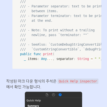
///
/// - Parameter separator: text to be printed
///   between items.                         
/// - Parameter terminator: text to be printe
///   at the end.                            
///                                          
/// - Note: To print without a trailing      
///   newline, pass `terminator: ""`         
///                                          
/// - SeeAlso: `CustomDebugStringConvertible`
///   `CustomStringConvertible`, `debugPrint`
public
func
print
(
_
 items
:
Any
...
,
 separator
:
String
=
" "
,
 t
작성된 마크 다운 형식의 주석은 
Quick Help inspector
에서 확인 가능합니다.