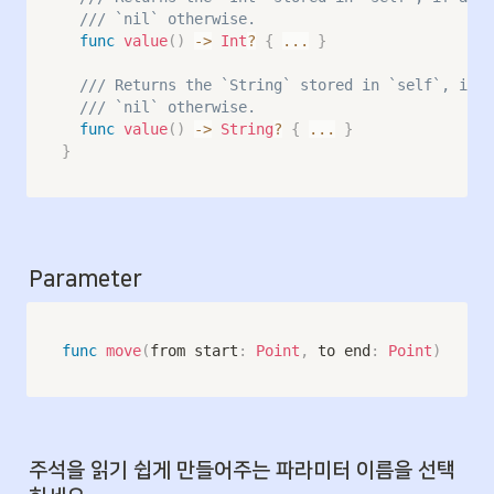
/// `nil` otherwise.
func
value
(
)
->
Int
?
{
...
}
/// Returns the `String` stored in `self`, if a
/// `nil` otherwise.
func
value
(
)
->
String
?
{
...
}
}
Parameter
func
move
(
from start
:
Point
,
 to end
:
Point
)
주석을 읽기 쉽게 만들어주는 파라미터 이름을 선택