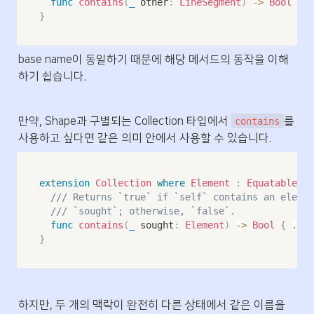
func
contains
(
_
 other
:
LineSegment
)
->
Bool
{
.
}
base name이 동일하기 때문에 해당 메서드의 동작을 이해
하기 쉽습니다.
만약, Shape과 구별되는 Collection 타입에서 
를 
contains
사용하고 싶다면 같은 의미 안에서 사용할 수 있습니다.
extension
Collection
where
Element
:
Equatable
{
/// Returns `true` if `self` contains an elemen
/// `sought`; otherwise, `false`.
func
contains
(
_
 sought
:
Element
)
->
Bool
{
...
}
하지만, 두 개의 맥락이 완전히 다른 상태에서 같은 이름을 