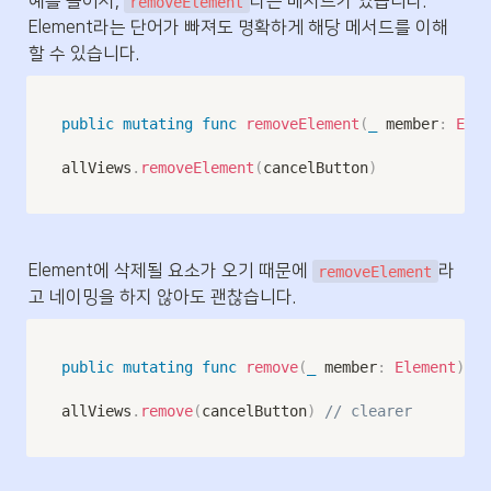
예를 들어서, 
라는 메서드가 있습니다. 
removeElement
Element라는 단어가 빠져도 명확하게 해당 메서드를 이해
할 수 있습니다.
public
mutating
func
removeElement
(
_
 member
:
Elem
allViews
.
removeElement
(
cancelButton
)
Element에 삭제될 요소가 오기 때문에 
라
removeElement
고 네이밍을 하지 않아도 괜찮습니다.
public
mutating
func
remove
(
_
 member
:
Element
)
->
allViews
.
remove
(
cancelButton
)
// clearer