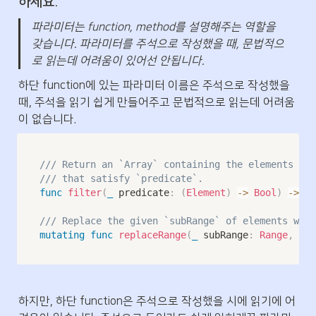
하세요.
파라미터는 function, method를 설명해주는 역할을 
갖습니다. 파라미터를 주석으로 작성했을 때, 문법적으
로 읽는데 어려움이 있어선 안됩니다.
하단 function에 있는 파라미터 이름은 주석으로 작성했을 
때, 주석을 읽기 쉽게 만들어주고 문법적으로 읽는데 어려움
이 없습니다. 
/// Return an `Array` containing the elements of 
/// that satisfy `predicate`.
func
filter
(
_
 predicate
:
(
Element
)
->
Bool
)
->
[
G
/// Replace the given `subRange` of elements with
mutating
func
replaceRange
(
_
 subRange
:
Range
,
 wit
하지만, 하단 function은 주석으로 작성했을 시에 읽기에 어