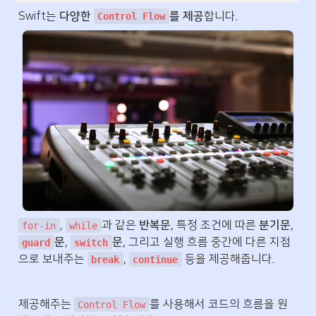
Swift는 
다양한 
를 제공
합니다.
Control Flow
, 
과 같은 
반복문
, 특정 조건에 따른 
분기문
, 
for-in
while
문
, 
문
, 그리고 실행 흐름 중간에 다른 지점
guard
switch
으로 보내주는 
, 
 등을 제공해줍니다.
break
continue
제공해주는 
를 사용해서 코드의 흐름을 원
Control Flow