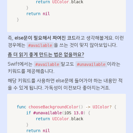
return
UIColor
.
black

}
return
nil
}
즉, 
else문이 필요해서 짜여진 코드
라고 생각해볼게요. 이런 
경우에는 
을 쓰는 것이 맞지 않아보입니다. 
#available
좀 더 읽기 좋게 만드는 법은 없을까요?
Swift에서는 
말고도 
이라는 
#available
#unavailable
키워드를 제공해줍니다.
해당 키워드를 사용하면 else문에 들어가야 하는 내용만 적
을 수 있게 됩니다. 가독성이 이전보다 좋아지는거죠.
func
chooseBackgroundColor
(
)
->
UIColor
?
{
if
#unavailable
(
iOS 
13.0
)
{
return
UIColor
.
black

}
return
nil