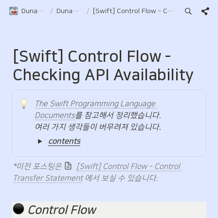
Duna-Pocket
/
DunaPocket
/
[Swift] Control Flow - Checking API Availability
[Swift] 
Control Flow - 
Checking API Availability
The Swift Programming Language 
Documents
를 참고해서 정리했습니다.

여러 가지 생각들이 버무려져 있습니다.
contents
*이전 포스팅은 
[Swift] Control Flow - Control 
Transfer Statement
 에서 보실 수 있습니다.
️ 
Control Flow