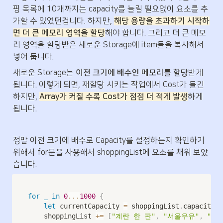
핑 목록에 10개까지는 capacity를 늘릴 필요없이 요소를 추
가할 수 있었던겁니다. 하지만, 
해당 용량을 초과하기 시작하
면 더 큰 메모리 영역을 할당
해야 합니다. 그리고 더 큰 메모
리 영역을 할당받은 새로운 Storage에 item들을 복사해서 
넣어 둡니다.
새로운 Storage는 
이전 크기에 배수인 메모리를 할당
받게 
됩니다. 이렇게 되면, 재할당 시키는 작업에서 Cost가 들긴 
하지만, 
Array가 커질 수록 Cost가 점점 더 적게 발생
하게 
됩니다.
정말 이전 크기에 배수로 Capacity를 설정하는지 확인하기 
위해서 for문을 사용해서 shoppingList에 요소를 채워 보았
습니다.
for
_
in
0
...
1000
{
let
 currentCapacity 
=
 shoppingList
.
capacity

    shoppingList 
+=
[
"계란 한 판"
,
"서울우유"
,
"고