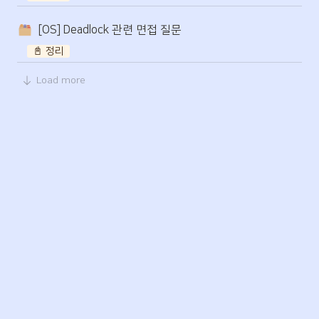
[OS] Deadlock 관련 면접 질문
📓 정리
Load more
0
Today
-
2 seconds ago